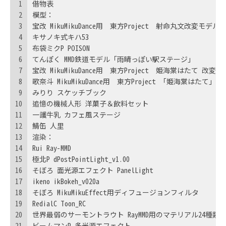
1
借物表
2
模型：
3
宝改 MikuMikuDance用　東方Project　射命丸文改変モデル
4
キサノキ式キハ53
5
布袋ミクP POISON
6
てんぽく MMD鉄道モデル「雨晴っぽい駅ステージ」
7
宝改 MikuMikuDance用　東方Project　姫海棠はたて 改変
8
歌奈斗 MikuMikuDance用　東方Project 「姫海棠はたて
9
みりり スケッチブック
10
追憶の機械人形 洋菓子＆飲料セット
11
一護牛乳 カフェ風ステージ
12
鯖缶 人里
13
渲染：
14
Rui Ray-MMD
15
極北P dPostPointLight_v1.00
16
そぼろ 面光源エフェクト PanelLight
17
ikeno ikBokeh_v020a
18
そぼろ MikuMikuEffect用ディフュージョンフィルタ
19
RedialC Toon_RC
20
世界最弱のサーモントラウト RayMMD用のマテリアル24種類
21
ビームマンP 多光源エフェクト