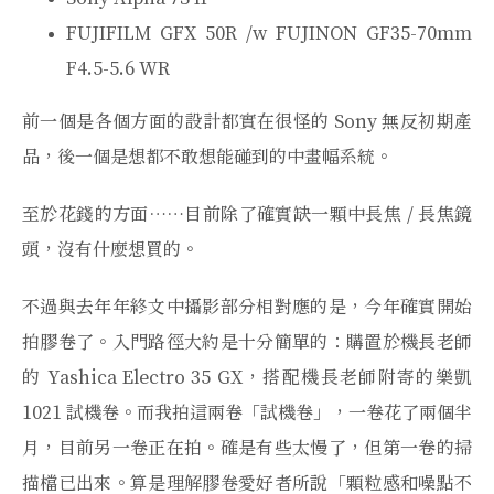
FUJIFILM GFX 50R /w FUJINON GF35-70mm
F4.5-5.6 WR
前一個是各個方面的設計都實在很怪的 Sony 無反初期產
品，後一個是想都不敢想能碰到的中畫幅系統。
至於花錢的方面……目前除了確實缺一顆中長焦 / 長焦鏡
頭，沒有什麼想買的。
不過與去年年終文中攝影部分相對應的是，今年確實開始
拍膠卷了。入門路徑大約是十分簡單的：購置於機長老師
的 Yashica Electro 35 GX，搭配機長老師附寄的樂凱
1021 試機卷。而我拍這兩卷「試機卷」，一卷花了兩個半
月，目前另一卷正在拍。確是有些太慢了，但第一卷的掃
描檔已出來。算是理解膠卷愛好者所說「顆粒感和噪點不