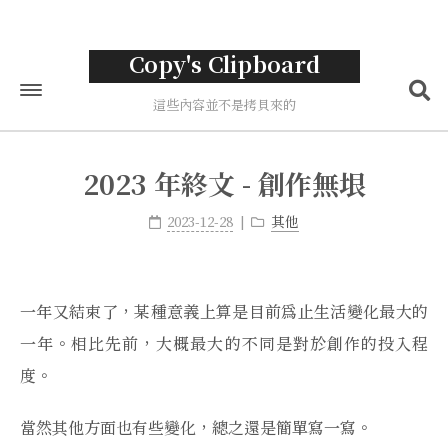
Copy's Clipboard
這些內容並不是拷貝來的
首頁
2023 年終文 - 創作無垠
標籤
2023-12-28
其他
分類
歸檔
一年又結束了，某種意義上算是目前爲止生活變化最大的
關於
一年。相比先前，大概最大的不同是對於創作的投入程
度。
當然其他方面也有些變化，總之還是簡單寫一寫。