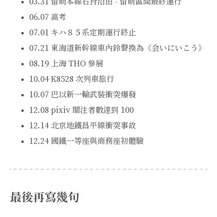
03.31 留萌本線石狩沼田 - 留萌區間最終運行
06.07 高考
07.01 キハ８５系定期運行終止
07.21 東海道新幹線車內鈴聲換為《会いにいこう》
08.19 上海 THO 參展
10.04 K8528 次列車旅行
10.07 巴以新一輪武裝衝突爆發
12.08 pixiv 關注者數達到 100
12.14 北京地鐵昌平線衝突事故
12.24 國鐵一等座與商務座初體驗
最後再寫幾句