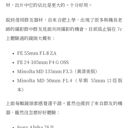
材，出片中它的佔比是更大的。十分好用。
說到借用群友器材，自來合肥上學，出現了很多與機長老
師的攝影群中群友見面共同攝影的機會。目前爲止裝在 7c
上體驗過的鏡頭大概有：
FE 55mm F1.8 ZA
FE 24-105mm F4 G OSS
Minolta MD 135mm F3.5（黃漆美版）
Minolta MD 50mm F1.4（早期 55mm 口徑版
本）
上面每顆鏡頭都感覺還不錯。當然也摸到了來自群友的機
器，雖然沒怎麽好好體驗：
Sony Alpha 7S II