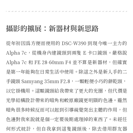
攝影的擴展：新器材與新思路
從年初因爲方便而使用的 DSC-W390 到現今唯一主力的
Alpha 7c，從機身內建鏡頭到兩隻 E 卡口鏡頭。嚴格說
Alpha 7c 和 FE 28-60mm F4 並不算是新器材，但確實
是第一年能夠在日常生活中使用。除這之外是新入手的二
手鏡頭 Samyang 35mm F2.8，一顆輕便小巧的餅乾頭，
以它掛機用。這顆鏡頭給我帶來了更大的光圈，但代價是
光學結構設計帶來的暗角和較原廠鏡更明顯的色邊。雖然
暗角很多時候反而可以起到引導視覺突出主體的作用，但
色邊對我來說就是個一定要後期處理掉的東西了。未經任
何形式統計，但自我拿到這隻鏡頭後，除去借用群友器