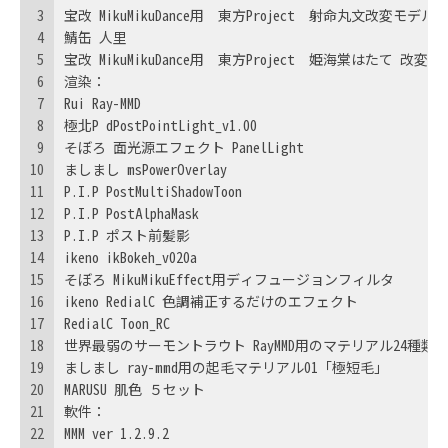
3
宝改 MikuMikuDance用　東方Project　射命丸文改変モデル
4
鯖缶 人里
5
宝改 MikuMikuDance用　東方Project　姫海棠はたて 改変
6
渲染：
7
Rui Ray-MMD
8
極北P dPostPointLight_v1.00
9
そぼろ 面光源エフェクト PanelLight
10
ましまし msPowerOverlay
11
P.I.P PostMultiShadowToon
12
P.I.P PostAlphaMask
13
P.I.P ポスト前髪影
14
ikeno ikBokeh_v020a
15
そぼろ MikuMikuEffect用ディフュージョンフィルタ
16
ikeno RedialC 色調補正するだけのエフェクト
17
RedialC Toon_RC
18
世界最弱のサーモントラウト RayMMD用のマテリアル24種類
19
ましまし ray-mmd用の起毛マテリアル01「極短毛」
20
MARUSU 肌色 ５セット
21
軟件：
22
MMM ver 1.2.9.2