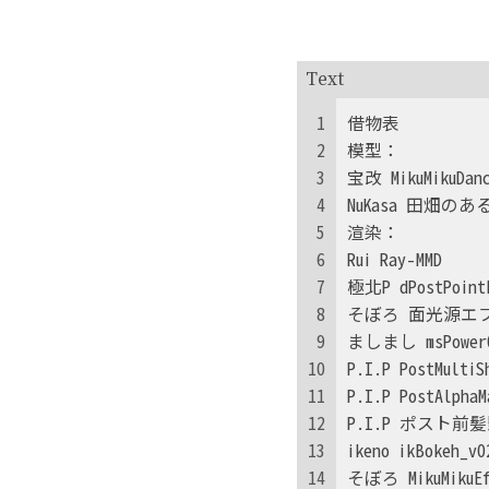
Text
1
借物表
2
模型：
3
宝改 MikuMiku
4
NuKasa 田畑の
5
渲染：
6
Rui Ray-MMD
7
極北P dPostPointL
8
そぼろ 面光源エフェク
9
ましまし msPowerO
10
P.I.P PostMultiS
11
P.I.P PostAlphaM
12
P.I.P ポスト前
13
ikeno ikBokeh_v0
14
そぼろ MikuMi