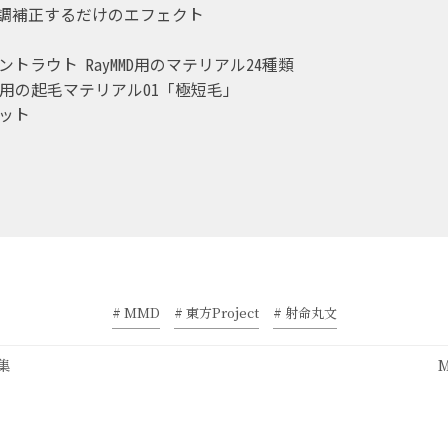
alC 色調補正するだけのエフェクト
トラウト RayMMD用のマテリアル24種類
mmd用の起毛マテリアル01「極短毛」
セット
# MMD
# 東方Project
# 射命丸文
合集
M