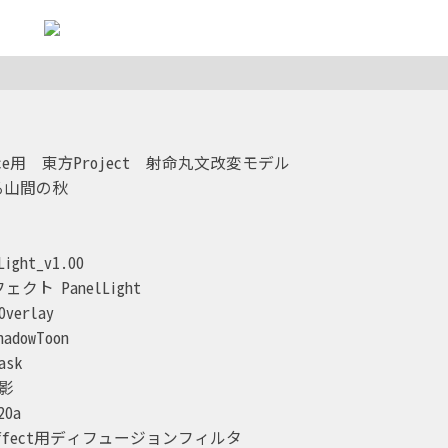
Dance用　東方Project　射命丸文改変モデル
ある山間の秋
ight_v1.00
ト PanelLight
verlay
hadowToon
ask
髪影
20a
kuEffect用ディフュージョンフィルタ