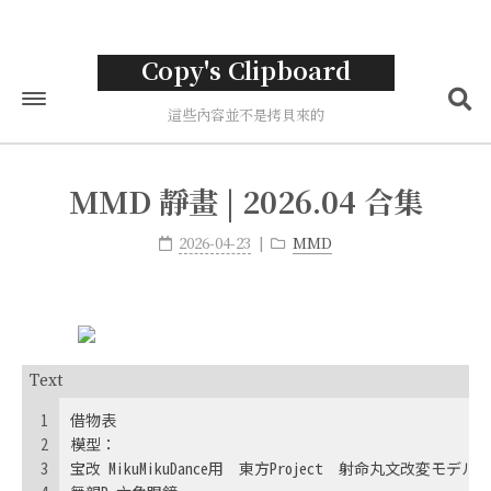
Copy's Clipboard
這些內容並不是拷貝來的
首頁
MMD 靜畫 | 2026.04 合集
標籤
2026-04-23
MMD
分類
歸檔
關於
Text
1
借物表
2
模型：
3
宝改 MikuMikuDance用　東方Project　射命丸文改変モデル