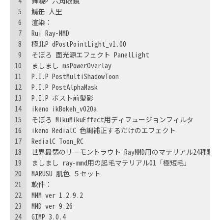
4
舞親P 六角眼鏡
5
鯖缶 人里
6
渲染：
7
Rui Ray-MMD
8
極北P dPostPointLight_v1.00
9
そぼろ 面光源エフェクト PanelLight
10
ましまし msPowerOverlay
11
P.I.P PostMultiShadowToon
12
P.I.P PostAlphaMask
13
P.I.P ポスト前髪影
14
ikeno ikBokeh_v020a
15
そぼろ MikuMikuEffect用ディフュージョンフィルタ
16
ikeno RedialC 色調補正するだけのエフェクト
17
RedialC Toon_RC
18
世界最弱のサーモントラウト RayMMD用のマテリアル24種類
19
ましまし ray-mmd用の起毛マテリアル01「極短毛」
20
MARUSU 肌色 ５セット
21
軟件：
22
MMM ver 1.2.9.2
23
MMD ver 9.26
24
GIMP 3.0.4