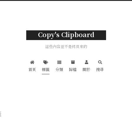
Copy's Clipboard
這些內容並不是拷貝來的
首頁
標籤
分類
歸檔
關於
搜尋
籤