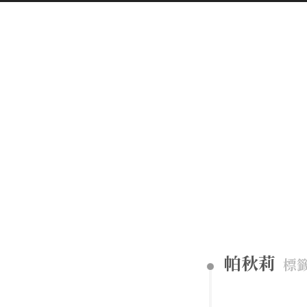
帕秋莉
標