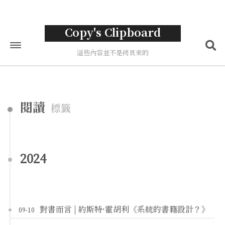
Copy's Clipboard
這些內容並不是拷貝來的
首頁
標籤
閱讀
標籤
分類
歸檔
2024
關於
對書而言 | 約斯特·霍胡利《系統的書籍設計？》
09-10