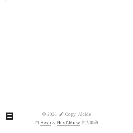
©
2026
Copy_Alcide
由
Hexo
&
NexT.Muse
強力驅動